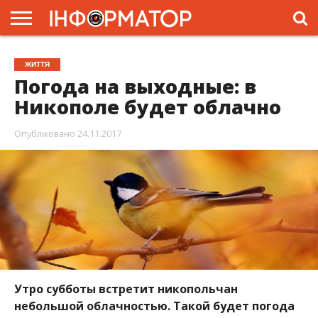
ГОЛОВНА
ЖИТТЯ
ВЛАДА
ГРОШІ
ТРЕШ
ПРЕС-
ЖИТТЯ
РЕЛІЗИ
РЕКЛАМА
ПРОЕКТИ
Погода на выходные: в
Никополе будет облачно
Опубліковано
24.11.2017
Утро субботы встретит никопольчан
небольшой облачностью. Такой будет погода