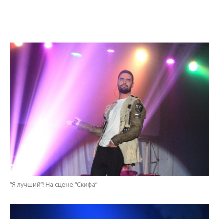
“Я лучший”! На сцене “Скифа”