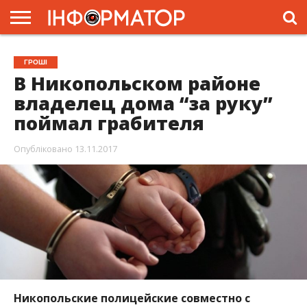
ГОЛОВНА
ЖИТТЯ
ВЛАДА
ГРОШІ
ТРЕШ
ПРЕС-
ГРОШІ
РЕЛІЗИ
РЕКЛАМА
ПРОЕКТИ
В Никопольском районе
владелец дома “за руку”
поймал грабителя
Опубліковано
13.11.2017
Никопольские полицейские совместно с