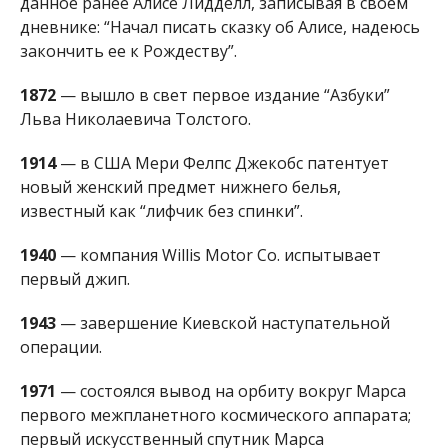
данное ранее Алисе Лидделл, записывая в своем
дневнике: “Начал писать сказку об Алисе, надеюсь
закончить ее к Рождеству”.
1872
— вышло в свет первое издание “Азбуки”
Льва Николаевича Толстого.
1914
— в США Мери Фелпс Джекобс патентует
новый женский предмет нижнего белья,
известный как “лифчик без спинки”.
1940
— компания Willis Motor Co. испытывает
первый джип.
1943
— завершение Киевской наступательной
операции.
1971
— состоялся вывод на орбиту вокруг Марса
первого межпланетного космического аппарата;
первый искусственный спутник Марса