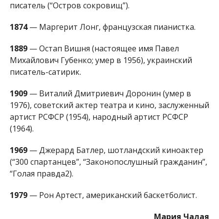
писатель (“Остров сокровищ”).
1874
— Маргерит Лонг, французская пианистка.
1889
— Остап Вишня (настоящее имя Павел
Михайлович Губенко; умер в 1956), украинский
писатель-сатирик.
1909
— Виталий Дмитриевич Доронин (умер в
1976), советский актер театра и кино, заслуженный
артист РСФСР (1954), народный артист РСФСР
(1964).
1969
— Джерард Батлер, шотландский киноактер
(“300 спартанцев”, “Законопослушный гражданин”,
“Голая правда2).
1979
— Рон Артест, американский баскетболист.
Мария Чалая