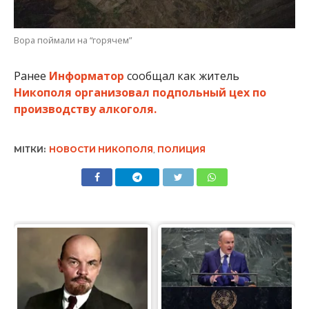
Вора поймали на “горячем”
Ранее
Информатор
сообщал как житель
Никополя организовал подпольный цех по
производству алкоголя.
МІТКИ:
НОВОСТИ НИКОПОЛЯ
,
ПОЛИЦИЯ